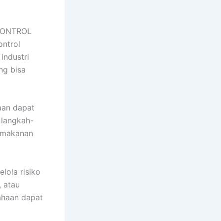
CONTROL
ontrol
industri
ng bisa
aan dapat
 langkah-
 makanan
lola risiko
, atau
sahaan dapat