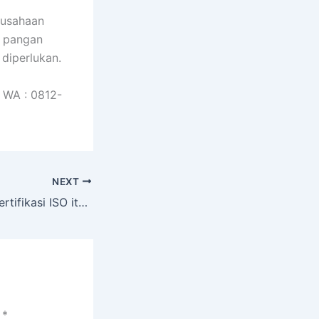
rusahaan
n pangan
diperlukan.
 WA : 0812-
NEXT
Pelatihan SMK3 Sertifikasi ISO itu apa sih?
i
*