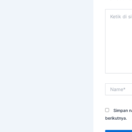
Ketik
di
sini..
Name*
Simpan n
berikutnya.