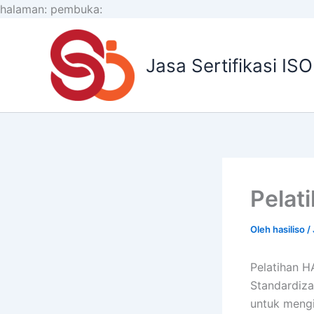
Lewati
halaman:
pembuka:
ke
konten
Jasa Sertifikasi IS
Pelat
Oleh
hasiliso
/
Pelatihan H
Standardiz
untuk mengi