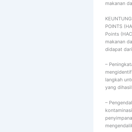
makanan d
KEUNTUNGA
POINTS (HAC
Points (HAC
makanan da
didapat dari
– Peningka
mengidentif
langkah un
yang dihasi
– Pengendal
kontaminasi
penyimpanan
mengendalik