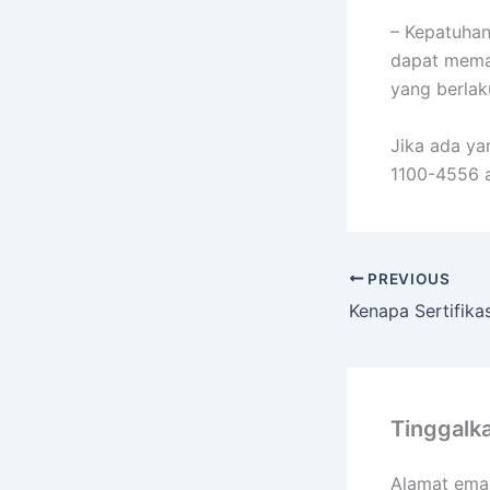
– Kepatuha
dapat mema
yang berlak
Jika ada ya
1100-4556 a
PREVIOUS
Tinggalk
Alamat emai