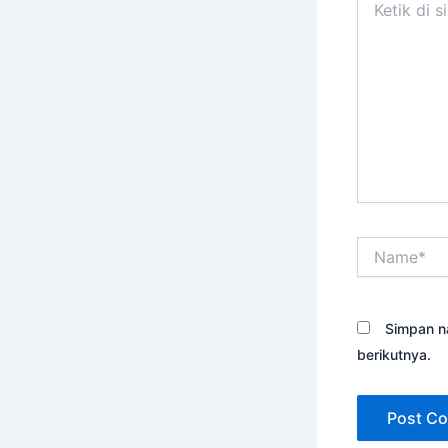
di
sini..
Name*
Simpan n
berikutnya.