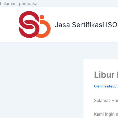
Lewati
halaman:
pembuka:
ke
konten
Jasa Sertifikasi IS
Libur
Oleh
hasiliso
/
Selamat Har
Kami ingin 