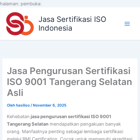
Lewati
halaman:
pembuka:
ke
Jasa Sertifikasi ISO
konten
Indonesia
Jasa Pengurusan Sertifikasi
ISO 9001 Tangerang Selatan
Asli
Oleh
hasiliso
/
November 6, 2025
Kehebatan
jasa pengurusan sertifikasi ISO 9001
Tangerang Selatan
mendapatkan pengakuan banyak
orang. Manfaatnya penting sebagai lembaga sertifikasi
melalui RMI Certification. Cocok untuk memenuhi akreditasi