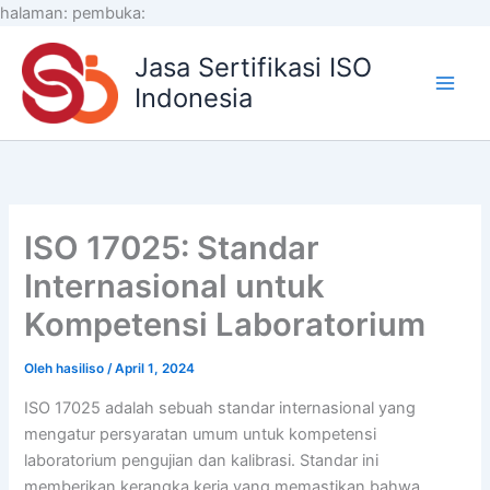
Lewati
halaman:
pembuka:
ke
Jasa Sertifikasi ISO
konten
Indonesia
ISO 17025: Standar
Internasional untuk
Kompetensi Laboratorium
Oleh
hasiliso
/
April 1, 2024
ISO 17025 adalah sebuah standar internasional yang
mengatur persyaratan umum untuk kompetensi
laboratorium pengujian dan kalibrasi. Standar ini
memberikan kerangka kerja yang memastikan bahwa