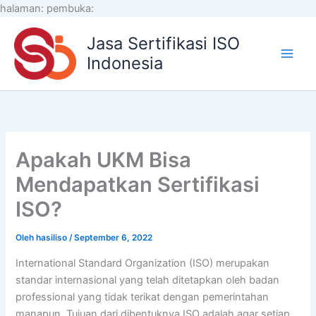
Lewati
halaman:
pembuka:
ke
Jasa Sertifikasi ISO
konten
Indonesia
Apakah UKM Bisa
Mendapatkan Sertifikasi
ISO?
Oleh
hasiliso
/
September 6, 2022
International Standard Organization (ISO) merupakan
standar internasional yang telah ditetapkan oleh badan
professional yang tidak terikat dengan pemerintahan
manapun. Tujuan dari dibentuknya ISO adalah agar setiap