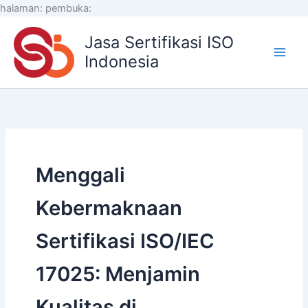
Lewati
halaman:
pembuka:
ke
Jasa Sertifikasi ISO
konten
Indonesia
Menggali
Kebermaknaan
Sertifikasi ISO/IEC
17025: Menjamin
Kualitas di