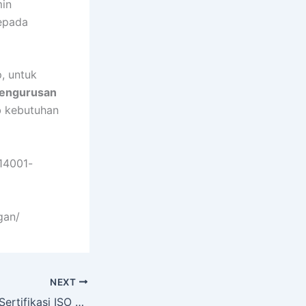
min
kepada
, untuk
pengurusan
b kebutuhan
-14001-
gan/
NEXT
Jasa Pengurusan Sertifikasi ISO 37001 Jakarta Timur