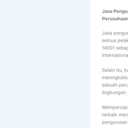
Jasa Pengur
Perusahaa
Jasa pengur
semua pelak
14001 sebag
internasiona
Selain itu,
meningkatka
sebuah peru
lingkungan.
Mempercay
terbaik men
pengurusan 