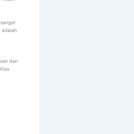
 sangat
a adalah
usan dan
itas