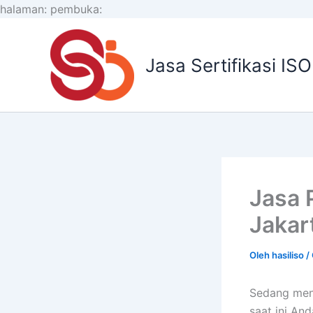
Lewati
halaman:
pembuka:
ke
konten
Jasa Sertifikasi IS
Jasa 
Jakar
Oleh
hasiliso
/
Sedang men
saat ini An