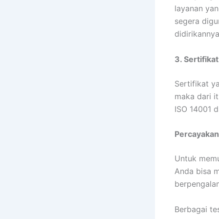
layanan yang
segera digu
didirikanny
3. Sertifika
Sertifikat 
maka dari i
ISO 14001 d
Percayakan
Untuk memud
Anda bisa m
berpengalam
Berbagai te