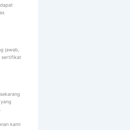
 dapat
as
ng jawab,
sertifikat
 sekarang
 yang
.
yanan kami