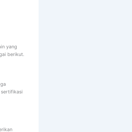
ain yang
ai berikut.
gga
ertifikasi
rikan