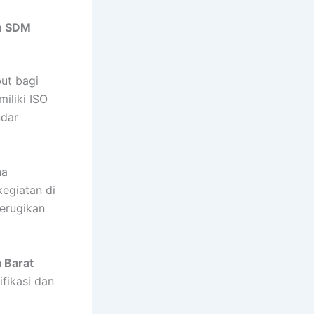
n SDM
ut bagi
iliki ISO
ndar
na
kegiatan di
erugikan
a Barat
fikasi dan