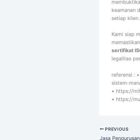
membuktikan
keamanan da
setiap klien.
Kami siap m
memastikan
sertifikat 
legalitas p
referensi :
sistem-man
• https://mi
• https://m
PREVIOUS