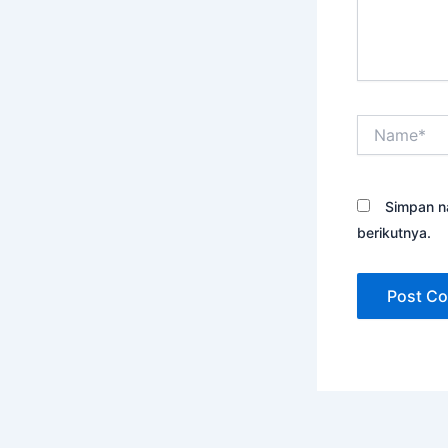
Name*
Simpan n
berikutnya.