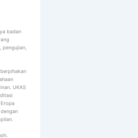
nya badan
yang
, pengujian,
kberpihakan
sahaan
minan. UKAS
ditasi
 Eropa
 dengan
pilan.
sih.