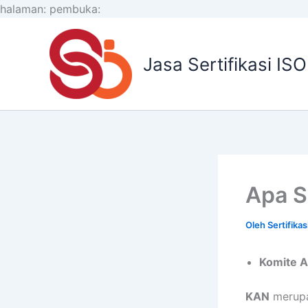
Lewati
halaman:
pembuka:
ke
konten
Jasa Sertifikasi IS
Apa S
Oleh
Sertifika
Komite A
KAN
merupak