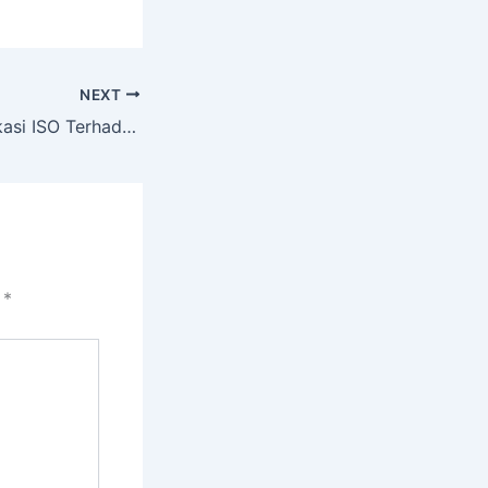
NEXT
Apa Peran Sertifikasi ISO Terhadap Perusahaan
i
*