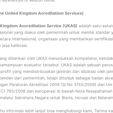
layanannya di seluruh dunia.
e United Kingdom Acreditatiom Services)
 Kingdom Accreditation Service (UKAS)
adalah satu-satu
nasional yang diakui oleh pemerintah untuk menilai standar 
ecara internasional, organisasi yang memberikan sertifikasi
 jasa kalibrasi.
yang diberikan oleh UKAS menunjukkan kompetensi, ketida
 kemampuan evaluator tersebut. UKAS adalah sebuah peru
profit yang mendistribusikan jaminan dan dibatasi oleh ja
penden dari pemerintah, tetapi ditunjuk sebagai badan akre
ngan Peraturan Akreditasi 2009 (SI No 3155/2009) dan Uni
(EC) 765/2008 dan beroperasi di bawah Nota Kesepahaman
melalui Sekretaris Negara untuk Bisnis, Inovasi dan Keteram
ahu informasi lebih lanjut bisa menghubungi kami, Terima ka