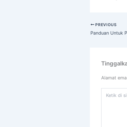
PREVIOUS
Tinggalk
Alamat emai
Ketik
di
sini..