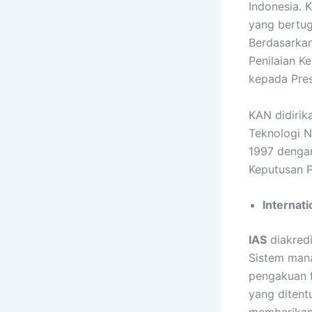
Indonesia. 
yang bertug
Berdasarka
Penilaian K
kepada Pres
KAN didirik
Teknologi N
1997 denga
Keputusan P
Internati
IAS
diakredi
Sistem mana
pengakuan f
yang ditent