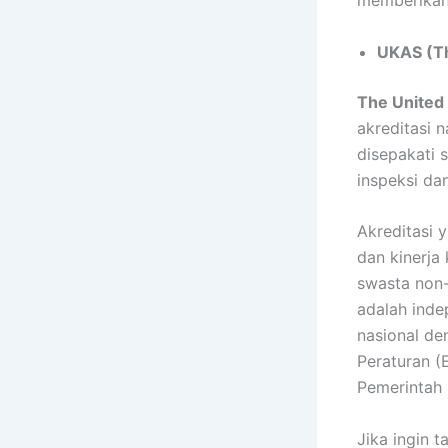
memberikan 
UKAS (Th
The United
akreditasi 
disepakati s
inspeksi dan
Akreditasi 
dan kinerja
swasta non-
adalah inde
nasional de
Peraturan 
Pemerintah 
Jika ingin t