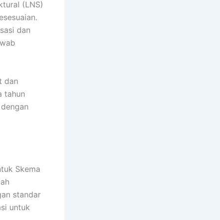
ktural (LNS)
esesuaian.
sasi dan
awab
t dan
a tahun
 dengan
untuk Skema
lah
gan standar
si untuk