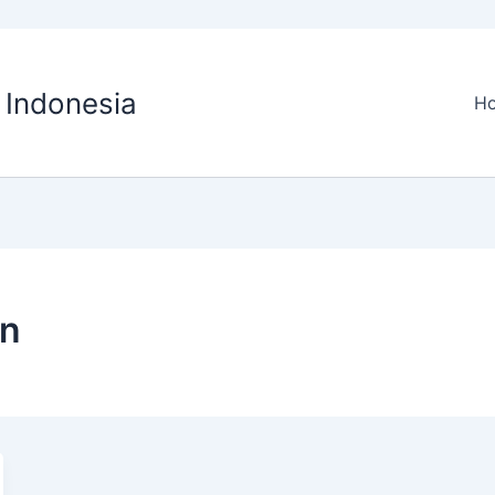
O Indonesia
H
an