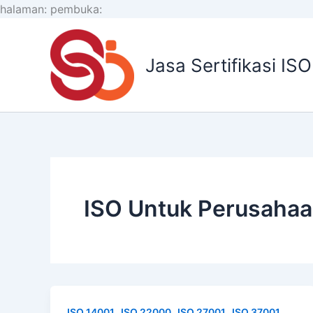
Lewati
halaman:
pembuka:
ke
konten
Jasa Sertifikasi IS
ISO Untuk Perusaha
,
,
,
,
ISO 14001
ISO 22000
ISO 27001
ISO 37001