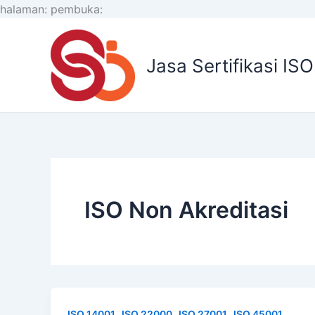
Lewati
halaman:
pembuka:
ke
konten
Jasa Sertifikasi IS
ISO Non Akreditasi
,
,
,
,
ISO 14001
ISO 22000
ISO 27001
ISO 45001